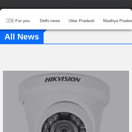
🇮🇳
For you
Delhi news
Uttar Pradesh
Madhya Prade
All News