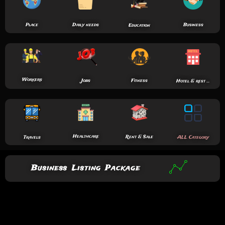
Place
Daily needs
Business
Education
Workers
Fitness
Jobs
Hotel & rest ...
Healthcare
Rent & Sale
Travels
ALL Category
Business Listing Package